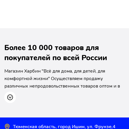
Более 10 000 товаров для
покупателей по всей России
Магазин Харбин "Всё для дома, для детей, для
комфортной жизни" Осуществляем продажу
различных непродовольственных товаров оптом и в
розницу по низким ценам В нашем ассортименте вы
найдете хозтовары, посуду, инструменты, товары для
дома и сада.
Также предоставляем широкий выбор
Тюменская область, город Ишим, ул. Фрунзе,4
товаров для детей: кроватки, коляски,