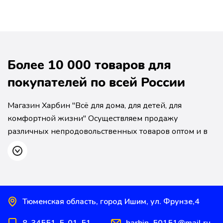
Более 10 000 товаров для
покупателей по всей России
Магазин Харбин "Всё для дома, для детей, для
комфортной жизни" Осуществляем продажу
различных непродовольственных товаров оптом и в
розницу по низким ценам В нашем ассортименте вы
найдете хозтовары, посуду, инструменты, товары для
дома и сада.
Также предоставляем широкий выбор
Тюменская область, город Ишим, ул. Фрунзе,4
товаров для детей: кроватки, коляски,
велосипеды, санки и много, очень много